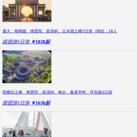
厦大、植物园、南普陀、鼓浪屿、云水谣土楼5日游（纯玩，16人
跟团游
5日游
￥
1838
起
田螺坑土楼、南普陀，鼓浪屿、炮台、集美学村、环岛路5日游
跟团游
5日游
￥
1630
起