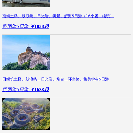
南靖土楼、鼓浪屿、日光岩、帆船、赶海5日游（16小团，纯玩）
跟团游
5日游
￥
1838
起
田螺坑土楼、鼓浪屿、日光岩、炮台、环岛路、集美学村5日游
跟团游
5日游
￥
1638
起