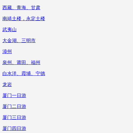
西藏、青海、甘肃
南靖土楼，永定土楼
武夷山
大金湖、三明市
漳州
泉州、莆田、福州
白水洋、霞埔、宁德
龙岩
厦门一日游
厦门二日游
厦门三日游
厦门四日游