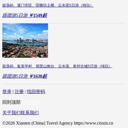
鼓浪屿、厦门市区、田螺坑土楼、云水谣5日游（纯玩）
跟团游
5日游
￥
1549
起
鼓浪屿、集美学村、胡里山炮台、云水谣、泉州古城5日游（纯玩）
跟团游
5日游
￥
1630
起
登录
|
注册
|
找回密码
回到顶部
订单查询
关于我们
联系我们
©2026 Xiamen (China) Travel Agency https://www.ctsxm.cn