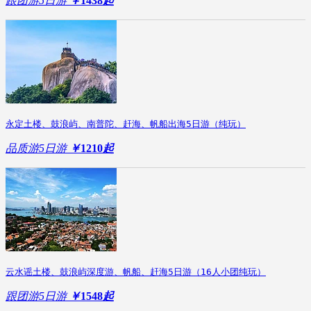
跟团游
5日游
￥
1438
起
永定土楼、鼓浪屿、南普陀、赶海、帆船出海5日游（纯玩）
品质游
5日游
￥
1210
起
云水谣土楼、鼓浪屿深度游、帆船、赶海5日游（16人小团纯玩）
跟团游
5日游
￥
1548
起