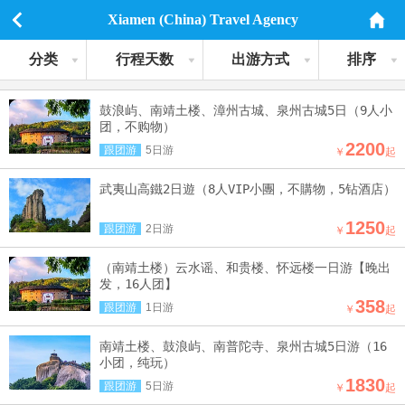
Xiamen (China) Travel Agency
分类
行程天数
出游方式
排序
鼓浪屿、南靖土楼、漳州古城、泉州古城5日（9人小
团，不购物）
2200
跟团游
5日游
￥
起
武夷山高鐵2日遊（8人VIP小團，不購物，5钻酒店）
1250
跟团游
2日游
￥
起
（南靖土楼）云水谣、和贵楼、怀远楼一日游【晚出
发，16人团】
358
跟团游
1日游
￥
起
南靖土楼、鼓浪屿、南普陀寺、泉州古城5日游（16
小团，纯玩）
1830
跟团游
5日游
￥
起