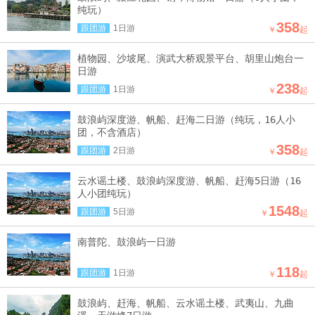
纯玩）
358
跟团游
1日游
￥
起
植物园、沙坡尾、演武大桥观景平台、胡里山炮台一
日游
238
跟团游
1日游
￥
起
鼓浪屿深度游、帆船、赶海二日游（纯玩，16人小
团，不含酒店）
358
跟团游
2日游
￥
起
云水谣土楼、鼓浪屿深度游、帆船、赶海5日游（16
人小团纯玩）
1548
跟团游
5日游
￥
起
南普陀、鼓浪屿一日游
118
跟团游
1日游
￥
起
鼓浪屿、赶海、帆船、云水谣土楼、武夷山、九曲