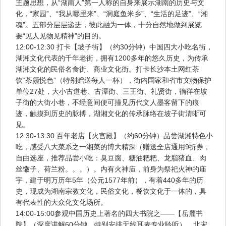
主题思想，从“湖南人”第一人称的自身来展示湖南的历史与文
化，“家园”、“我从哪里来”、“洞庭鱼米乡”、“生活的足迹”、“湘
魂”。五部分层层递进，彼此融为一体，十分自然地做到展览
要“见人见物见精神”的目的。
12:00-12:30 打卡【坡子街】（约30分钟）中国四大小吃名街，
湖湘文化代表的千年老街，拥有1200多年的悠久历史，为传承
湖湘文化的民俗名食街、商业文化街。打卡长沙本土网红茶
饮“茶颜悦色”（特别赠送每人一杯），街内国家和省市文物保护
单位27处，大小古道巷、古潭街、三王街、礼贤街，徜徉在坡
子街的大街小巷，不经意间便可撞见历代文人墨客留下的痕
迹，触摸到历史的脉搏，湖湘文化的传承脉络在坡子街清晰可
见。
12:30-13:30 百年老店【火宫殿】（约60分钟）品尝湖湘特色小
吃，感受八大菜系之一湘菜的博大精深（赠送全店通用9折券，
自由选座，推荐品尝小吃：臭豆腐、糖油粑粑、龙脂猪血、肉
丝馓子、荷兰粉。。。）。内有火神庙，前身为祭祀火神的庙
宇，建于明万历年5年（公元1577年前），有着440多年的历
史，现成为湖南宗教文化，民俗文化，餐饮文化于一体的，具
有代表性的大众化文化场所。
14:00-15:00参观中国历史上著名的四大书院之——【岳麓书
院】（深度讲解60分钟，特别安排无线耳麦专业聆听）。北宋