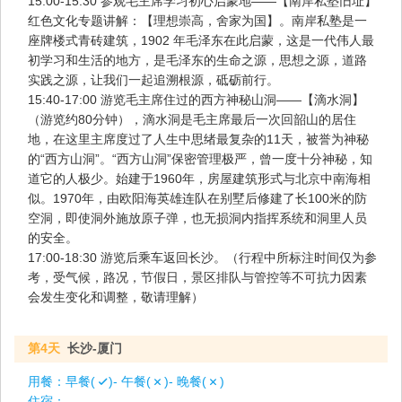
15:00-15:30 参观毛主席学习初心启蒙地——【南岸私塾旧址】
红色文化专题讲解：【理想崇高，舍家为国】。南岸私塾是一
座牌楼式青砖建筑，1902 年毛泽东在此启蒙，这是一代伟人最
初学习和生活的地方，是毛泽东的生命之源，思想之源，道路
实践之源，让我们一起追溯根源，砥砺前行。
15:40-17:00 游览毛主席住过的西方神秘山洞——【滴水洞】
（游览约80分钟），滴水洞是毛主席最后一次回韶山的居住
地，在这里主席度过了人生中思绪最复杂的11天，被誉为神秘
的“西方山洞”。“西方山洞”保密管理极严，曾一度十分神秘，知
道它的人极少。始建于1960年，房屋建筑形式与北京中南海相
似。1970年，由欧阳海英雄连队在别墅后修建了长100米的防
空洞，即使洞外施放原子弹，也无损洞内指挥系统和洞里人员
的安全。
17:00-18:30 游览后乘车返回长沙。（行程中所标注时间仅为参
考，受气候，路况，节假日，景区排队与管控等不可抗力因素
会发生变化和调整，敬请理解）
第4天
长沙-厦门
用餐：
早餐(
)- 午餐(
)- 晚餐(
)
住宿：