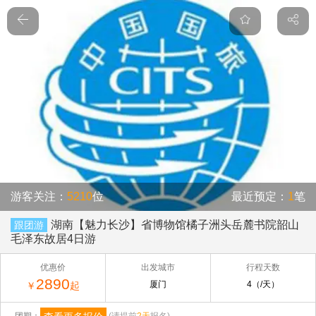
游客关注：
5210
位
最近预定：
1
笔
湖南【魅力长沙】省博物馆橘子洲头岳麓书院韶山
跟团游
毛泽东故居4日游
优惠价
出发城市
行程天数
2890
厦门
4（/天）
￥
起