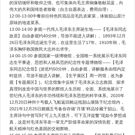
的深切缅怀和敬仰之情。也可集体向毛主席铜像敬献花蓝，向
伟大的共和国缔造者致敬（自主自愿表达，费用自理）。
12:00-13:00中餐前往特色民宿品尝毛氏农家菜，体验韶山原汁
原味的地道菜系。
13:00-14:00 参观一代伟人毛泽东主席诞生地——【毛泽东同志
故居】自由参观约40分钟，导游不能进入讲解）。1893年12月
26日毛泽东同志诞生于此，在这里生活了17年。1910年秋，毛
泽东胸怀救国救民大志外出求学。
14:00-15:00 参观国家一级博物馆，全国唯一系统展示毛泽东同
志生平事迹、思想和人格风范的纪念性专题博物馆——【毛泽
东同志纪念馆】(游览约50分钟，自由参观，讲解服务由馆内定
时提供，导游不能进入讲解。【生平展区】周一闭馆，改为参
观【专题展区】)。纪念馆集中反映了毛泽东从立志救国、探求
真理到改造中国与世界的辉煌人生历程，全面、系统地展示了
世纪伟人毛泽东的丰功伟绩和毛泽东思想的科学体系。2020年
12月20日神州十号载人飞船返回舱运抵韶山展陈于纪念馆内，
2021年12月25日嫦娥五号备份存储“月壤”样品珍藏于韶山。毛
主席诗句中曾写到“可上九天揽月，可下五洋捉鳖”现如今梦想成
真，这是对毛泽东等老一辈无产阶级革命家的深情告慰，更是
航天精神与红色基因的交相辉映。