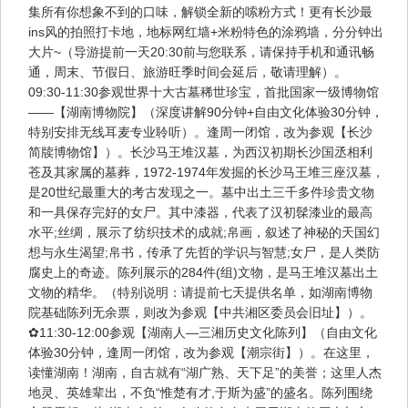
集所有你想象不到的口味，解锁全新的嗦粉方式！更有长沙最
ins风的拍照打卡地，地标网红墙+米粉特色的涂鸦墙，分分钟出
大片~（导游提前一天20:30前与您联系，请保持手机和通讯畅
通，周末、节假日、旅游旺季时间会延后，敬请理解）。
09:30-11:30参观世界十大古墓稀世珍宝，首批国家一级博物馆
——【湖南博物院】（深度讲解90分钟+自由文化体验30分钟，
特别安排无线耳麦专业聆听）。逢周一闭馆，改为参观【长沙
简牍博物馆】）。长沙马王堆汉墓，为西汉初期长沙国丞相利
苍及其家属的墓葬，1972-1974年发掘的长沙马王堆三座汉墓，
是20世纪最重大的考古发现之一。墓中出土三千多件珍贵文物
和一具保存完好的女尸。其中漆器，代表了汉初髹漆业的最高
水平;丝绸，展示了纺织技术的成就;帛画，叙述了神秘的天国幻
想与永生渴望;帛书，传承了先哲的学识与智慧;女尸，是人类防
腐史上的奇迹。陈列展示的284件(组)文物，是马王堆汉墓出土
文物的精华。（特别说明：请提前七天提供名单，如湖南博物
院基础陈列无余票，则改为参观【中共湘区委员会旧址】）。
✿11:30-12:00参观【湖南人—三湘历史文化陈列】（自由文化
体验30分钟，逢周一闭馆，改为参观【潮宗街】）。在这里，
读懂湖南！湖南，自古就有“湖广熟、天下足”的美誉；这里人杰
地灵、英雄辈出，不负“惟楚有才,于斯为盛”的盛名。陈列围绕