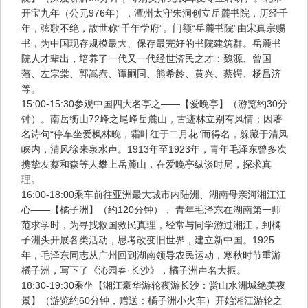
开宝九年（公元976年），潭州太守朱洞创立岳麓书院，历经千
年，弦歌不绝，故世称“千年学府”。门额“岳麓书院”由宋真宗赐
书，为中国现存规模最大、保存最完好的书院建筑群。岳麓书
院人才辈出，培养了一代又一代经世济民之才：魏源、曾国
藩、左宗棠、郭嵩焘、谭嗣同、熊希龄、黄兴、蔡锷、杨昌济
等。
15:00-15:30参观中国四大名亭之——【爱晚亭】（游览约30分
钟）。南岳衡山72峰之尾峰岳麓山，古迹林立别有风情；因著
名诗句“停车坐爱枫林晚，霜叶红于二月花”而得名，躲藏于清风
峡内，清风徐来泉水声。1913年至1923年，青年毛泽东曾多次
携挚友蔡和森等人攀上岳麓山，在爱晚亭纵谈时局，探求真
理。
16:00-18:00乘车前往亚洲最大城市内陆洲、湖南母亲河湘江江
心——【橘子洲】（约120分钟）， 青年毛泽东在湖南第一师
范求学时，为寻找救国救民真理，经常与同学游过湘江，到橘
子洲头开展各类活动，思考改变旧世界，建立新中国。1925
年，毛泽东同志从广州回到湖南领导农民运动，寒秋时节重游
橘子洲，写下了《沁园春·长沙》，橘子洲声名大振。
18:30-19:30乘坐【湘江豪华游轮夜游长沙：赏山水洲城绝美夜
景】（游览约60分钟，赠送：橘子洲小火车）开始湘江游轮之