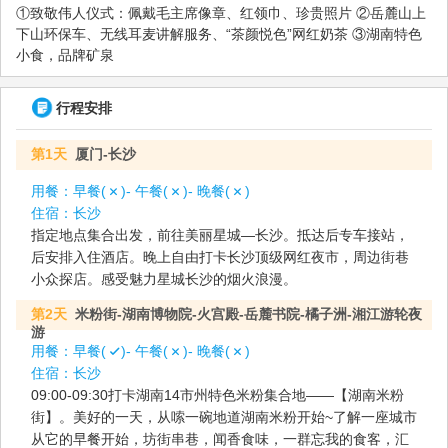
①致敬伟人仪式：佩戴毛主席像章、红领巾、珍贵照片 ②岳麓山上
下山环保车、无线耳麦讲解服务、“茶颜悦色”网红奶茶 ③湖南特色
小食，品牌矿泉
行程安排
第1天
厦门-长沙
用餐：
早餐(
)- 午餐(
)- 晚餐(
)
住宿：
长沙
指定地点集合出发，前往美丽星城—长沙。抵达后专车接站，
后安排入住酒店。晚上自由打卡长沙顶级网红夜市，周边街巷
小众探店。感受魅力星城长沙的烟火浪漫。
第2天
米粉街-湖南博物院-火宫殿-岳麓书院-橘子洲-湘江游轮夜
游
用餐：
早餐(
)- 午餐(
)- 晚餐(
)
住宿：
长沙
09:00-09:30打卡湖南14市州特色米粉集合地——【湖南米粉
街】。美好的一天，从嗦一碗地道湖南米粉开始~了解一座城市
从它的早餐开始，坊街串巷，闻香食味，一群忘我的食客，汇