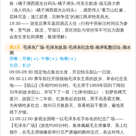
旅（橘子洲西观光台码头-橘子洲头-河东主航道-福元路大桥
（渔人码头）-橘子洲西观光台码头），感受伟人“看万山红遍，
层林尽染；漫江碧透，百舸争流”的湘江两岸绝美风光。
19:30—— 游览后乘车返回酒店入住（行程中所标注时间仅为参
考，受气候，路况，节假日，景区排队与管控等不可抗力因素
会发生变化和调整，敬请理解）
第3天
毛泽东广场-毛泽东故居-毛泽东纪念馆-南岸私塾旧址-滴水
洞
用餐：
早餐(
)- 午餐(
)- 晚餐(
)
住宿：
长沙
09:00-09:30 指定地点集合出发，开启快乐韶山一日游。
09:30-11:00 乘车前往开国领袖毛泽东主席的故乡、革命纪念圣
地——【韶山】(车程约90分钟)。毛主席于1959年回到了阔别
32年的故乡韶山，并写下了一首《七律•到韶山》：别梦依稀咒
逝川，故园三十二年前。红旗卷起农奴戟，黑手高悬霸主鞭。
为有牺牲多壮志，敢叫日月换新天。喜看稻菽千重浪，遍地英
雄下夕烟。
11:00-12:00 参观全国唯一以毛泽东名字命名的纪念广场——
【毛泽东广场】(游览约40分钟)。集体佩戴毛主席像章、系上红
领巾，在毛主席铜像前举行庄严肃穆的瞻仰仪式，表达对伟人