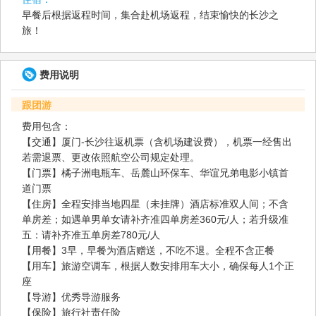
早餐后根据返程时间，集合赴机场返程，结束愉快的长沙之
旅！
费用说明
跟团游
费用包含：
【交通】厦门-长沙往返机票（含机场建设费），机票一经售出
若需退票、更改依照航空公司规定处理。
【门票】橘子洲电瓶车、岳麓山环保车、华谊兄弟电影小镇首
道门票
【住房】全程安排当地四星（未挂牌）酒店标准双人间；不含
单房差；如遇单男单女请补齐准四单房差360元/人；若升级准
五：请补齐准五单房差780元/人
【用餐】3早，早餐为酒店赠送，不吃不退。全程不含正餐
【用车】旅游空调车，根据人数安排用车大小，确保每人1个正
座
【导游】优秀导游服务
【保险】旅行社责任险