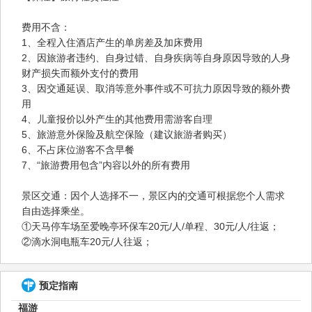
费用不含：
1、全程入住酒店产生的单房差及加床费用
2、因旅游者违约、自身过错、自身疾病等自身原因导致的人身
财产损失而额外支付的费用
3、因交通延误、取消等意外事件或不可抗力原因导致的额外费
用
4、儿童报价以外产生的其他费用需游客自理
5、旅游意外保险及航空保险（建议旅游者购买）
6、不占床位游客不含早餐
7、“旅游费用包含”内容以外的所有费用
景区交通：因个人选择不一，景区内的交通可根据您个人需求
自由选择乘坐。
①天马停车场至爱晚亭环保车20元/人/单程、30元/人/往返；
②滴水洞电瓶车20元/人往返；
预定指南
福游