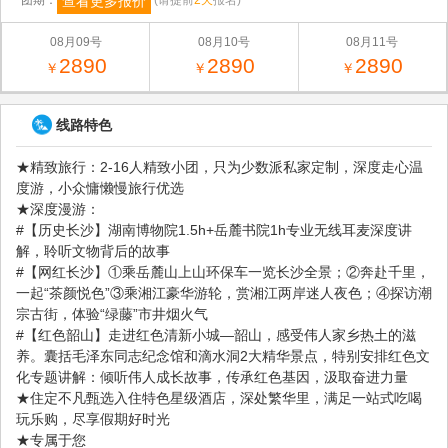
查看更多报价
团期：
(请提前
2天
报名)
08月09号
08月10号
08月11号
2890
2890
2890
￥
￥
￥
线路特色
★精致旅行：2-16人精致小团，只为少数派私家定制，深度走心温
度游，小众慵懒慢旅行优选
★深度漫游：
#【历史长沙】湖南博物院1.5h+岳麓书院1h专业无线耳麦深度讲
解，聆听文物背后的故事
#【网红长沙】①乘岳麓山上山环保车一览长沙全景；②奔赴千里，
一起“茶颜悦色”③乘湘江豪华游轮，赏湘江两岸迷人夜色；④探访潮
宗古街，体验“绿藤”市井烟火气
#【红色韶山】走进红色清新小城—韶山，感受伟人家乡热土的滋
养。囊括毛泽东同志纪念馆和滴水洞2大精华景点，特别安排红色文
化专题讲解：倾听伟人成长故事，传承红色基因，汲取奋进力量
★住定不凡甄选入住特色星级酒店，深处繁华里，满足一站式吃喝
玩乐购，尽享假期好时光
★专属于您