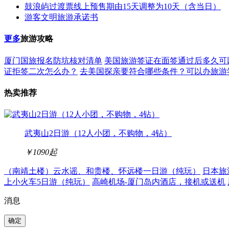
鼓浪屿过渡票线上预售期由15天调整为10天（含当日）
游客文明旅游承诺书
更多
旅游攻略
厦门国旅报名防坑核对清单
美国旅游签证在面签通过后多久可
证拒签二次怎么办？
去美国探亲要符合哪些条件？可以办旅游
热卖推荐
武夷山2日游（12人小团，不购物，4钻）
￥1090
起
（南靖土楼）云水谣、和贵楼、怀远楼一日游（纯玩）
日本旅
上小火车5日游（纯玩）
高崎机场-厦门岛内酒店，接机或送机
消息