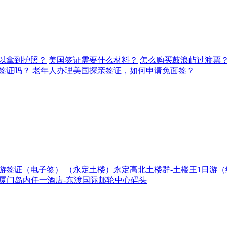
以拿到护照？
美国签证需要什么材料？
怎么购买鼓浪屿过渡票
签证吗？
老年人办理美国探亲签证，如何申请免面签？
游签证（电子签）
（永定土楼）永定高北土楼群-土楼王1日游（
厦门岛内任一酒店-东渡国际邮轮中心码头