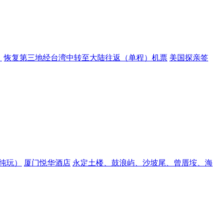
？
恢复第三地经台湾中转至大陆往返（单程）机票
美国探亲签
纯玩）
厦门悦华酒店
永定土楼、鼓浪屿、沙坡尾、曾厝垵、海