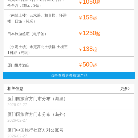
1050
￥
起
价全含，纯玩，3钻）
（南靖土楼）云水谣、和贵楼、怀远
158
￥
起
楼一日游（纯玩）
1250
￥
起
日本旅游签证（电子签）
（永定土楼）永定高北土楼群-土楼王
138
￥
起
1日游（纯玩）
500
￥
起
厦门悦华酒店
点击查看更多旅游产品
相关信息
更多>
厦门国旅官方门市分布（湖里）
2026-02-27
厦门国旅官方门市分布（岛外）
2026-02-27
厦门中国旅行社官方对公账号
2026-02-27